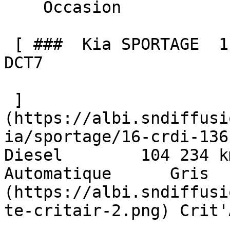
    Occasion    

 [ ###  Kia SPORTAGE  1.6 CRDI 136 MHEV MOTION 
DCT7  

 ]
(https://albi.sndiffusi
ia/sportage/16-crdi-136-m
Diesel        104 234 km    
Automatique      Gris  
(https://albi.sndiffusi
te-critair-2.png) Crit'