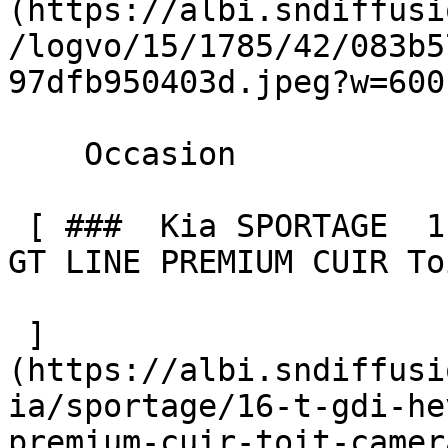
(https://albi.sndiffusi
/logvo/15/1785/42/083b5
97dfb950403d.jpeg?w=600)
    Occasion    

 [ ###  Kia SPORTAGE  1.6 T-GDI HEV 230 BVA6 4x4 
GT LINE PREMIUM CUIR To
 ]
(https://albi.sndiffusi
ia/sportage/16-t-gdi-he
premium-cuir-toit-camera-3