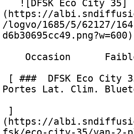
   ![DFSK Eco City 35]
(https://albi.sndiffusi
/logvo/1685/5/62127/164
d6b30695cc49.png?w=600) 
    Occasion      Faible Km    

 [ ###  DFSK Eco City 35  VAN 2 Places Caméra 2 
Portes Lat. Clim. Bluet
 ]
(https://albi.sndiffusi
fsk/eco-city-35/van-2-p