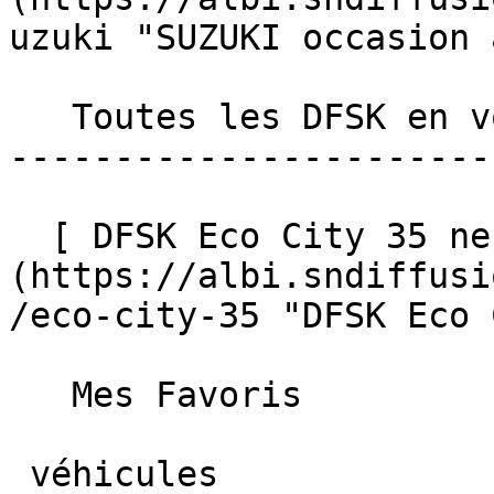
uzuki "SUZUKI occasion 
   Toutes les DFSK en voiture neuve à Albi 

-----------------------
  [ DFSK Eco City 35 neuve à Albi ]
(https://albi.sndiffusi
/eco-city-35 "DFSK Eco 
   Mes Favoris

 véhicules
