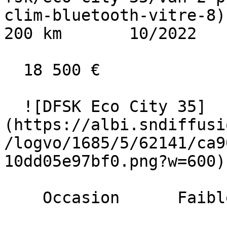
clim-bluetooth-vitre-8)
200 km       10/2022     
  18 500 €

  ![DFSK Eco City 35]
(https://albi.sndiffusi
/logvo/1685/5/62141/ca9
10dd05e97bf0.png?w=600) 
    Occasion      Faible Km    
