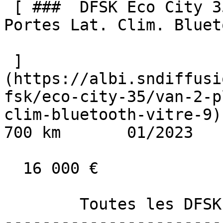
 [ ###  DFSK Eco City 35  VAN 2 Places Caméra 2 
Portes Lat. Clim. Bluet
 ]
(https://albi.sndiffusi
fsk/eco-city-35/van-2-p
clim-bluetooth-vitre-9)
700 km       01/2023     
  16 000 €

        Toutes les DFSK occasion à Albi 

-----------------------